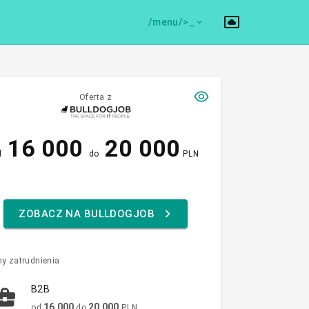
/menu/>
Oferta z
16 000
20 000
d
do
PLN
ZOBACZ NA BULLDOGJOB
y zatrudnienia
B2B
16 000
20 000
od
do
PLN