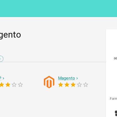
gento
o
e
P
Magento
Form