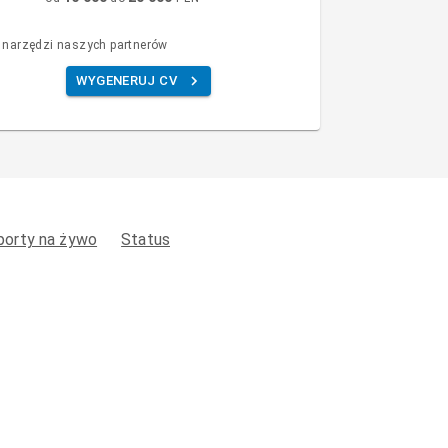
 narzędzi naszych partnerów
WYGENERUJ CV
porty na żywo
Status