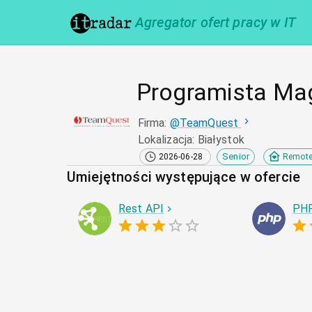
Agregator ofert pracy w IT
Programista Ma
Firma
:
@
TeamQuest
Lokalizacja
:
Białystok
Senior
2026-06-28
Remot
Umiejętności występujące w ofercie
Rest API
PH