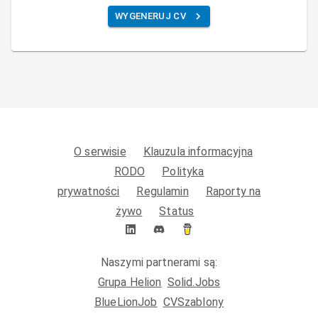
WYGENERUJ CV
O serwisie
Klauzula informacyjna
RODO
Polityka
prywatności
Regulamin
Raporty na
żywo
Status
Naszymi partnerami są:
Grupa Helion
Solid.Jobs
BlueLionJob
CVSzablony