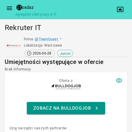
Agregator ofert pracy w IT
Rekruter IT
Firma
:
@
TeamQuest
Lokalizacja
:
Warszawa
Junior
2026-06-28
Umiejętności występujące w ofercie
Brak informacji
Oferta z
ZOBACZ NA BULLDOGJOB
Użyj narzędzi naszych partnerów