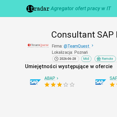
Agregator ofert pracy w IT
Consultant SAP
Firma
:
@
TeamQuest
Lokalizacja
:
Poznań
Mid
2026-06-28
Remote
Umiejętności występujące w ofercie
ABAP
SA