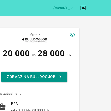
/menu/>
Oferta z
20 000
28 000
d
do
PLN
ZOBACZ NA BULLDOGJOB
y zatrudnienia
B2B
20 000
28 000
od
do
PLN