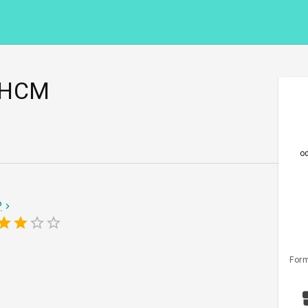
 HCM
o
P
Form