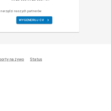
 narzędzi naszych partnerów
WYGENERUJ CV
porty na żywo
Status