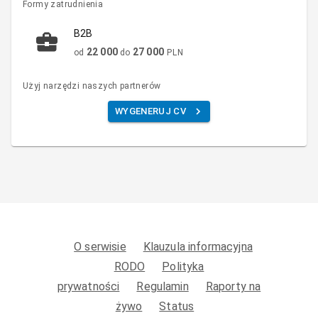
Formy zatrudnienia
B2B
22 000
27 000
od
do
PLN
Użyj narzędzi naszych partnerów
WYGENERUJ CV
O serwisie
Klauzula informacyjna
RODO
Polityka
prywatności
Regulamin
Raporty na
żywo
Status