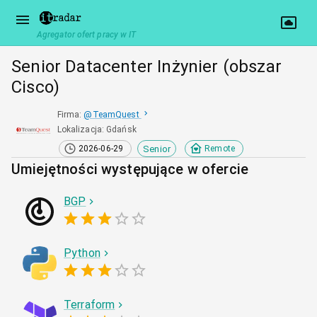
Agregator ofert pracy w IT
Senior Datacenter Inżynier (obszar
Cisco)
Firma
:
@
TeamQuest
Lokalizacja
:
Gdańsk
Senior
2026-06-29
Remote
Umiejętności występujące w ofercie
BGP
Python
Terraform