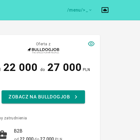
/menu/>
Oferta z
22 000
27 000
d
do
PLN
ZOBACZ NA BULLDOGJOB
y zatrudnienia
B2B
22 000
27 000
od
do
PLN