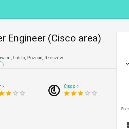
r Engineer (Cisco area)
owice, Lublin, Poznań, Rzeszów
o
e
P
Cisco
Form