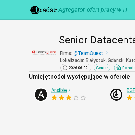
Agregator ofert pracy w IT
Senior Datacente
Firma
:
@
TeamQuest
Lokalizacja
:
Białystok, Gdańsk, Kat
Senior
2026-06-29
Remot
Umiejętności występujące w ofercie
Ansible
BG