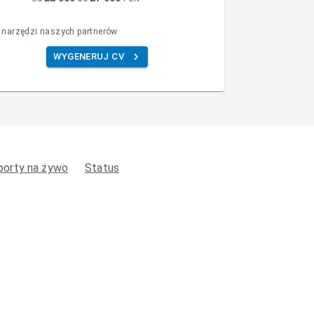
 narzędzi naszych partnerów
WYGENERUJ CV
porty na żywo
Status