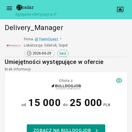
Agregator ofert pracy w IT
Delivery_Manager
Firma
:
@
TeamQuest
Lokalizacja
:
Gdańsk, Sopot
Mid
2026-06-29
Umiejętności występujące w ofercie
Brak informacji
Oferta z
15 000
25 000
od
do
PLN
ZOBACZ NA BULLDOGJOB