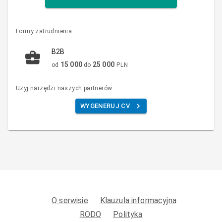
Formy zatrudnienia
B2B
15 000
25 000
od
do
PLN
Użyj narzędzi naszych partnerów
WYGENERUJ CV
O serwisie
Klauzula informacyjna
RODO
Polityka