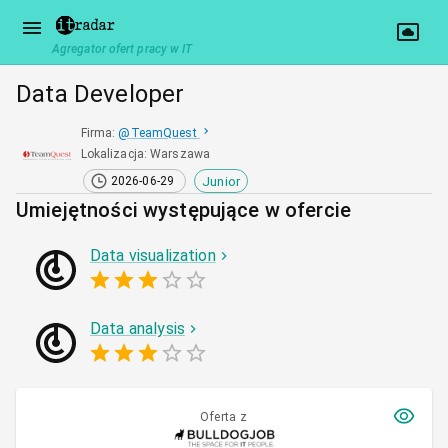
Agregator ofert pracy w IT
Data Developer
Firma
:
@
TeamQuest
Lokalizacja
:
Warszawa
Junior
2026-06-29
Umiejętności występujące w ofercie
Data visualization
Data analysis
Oferta z