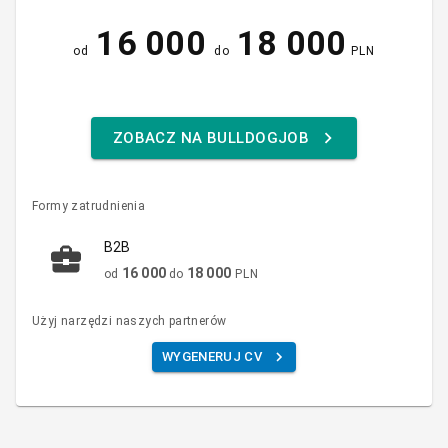
16 000
18 000
od
do
PLN
ZOBACZ NA BULLDOGJOB
Formy zatrudnienia
B2B
16 000
18 000
od
do
PLN
Użyj narzędzi naszych partnerów
WYGENERUJ CV