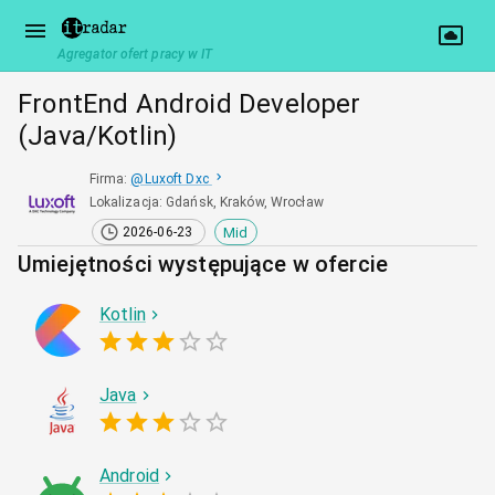
Agregator ofert pracy w IT
FrontEnd Android Developer
(Java/Kotlin)
Firma
:
@
Luxoft Dxc
Lokalizacja
:
Gdańsk, Kraków, Wrocław
Mid
2026-06-23
Umiejętności występujące w ofercie
Kotlin
Java
Android