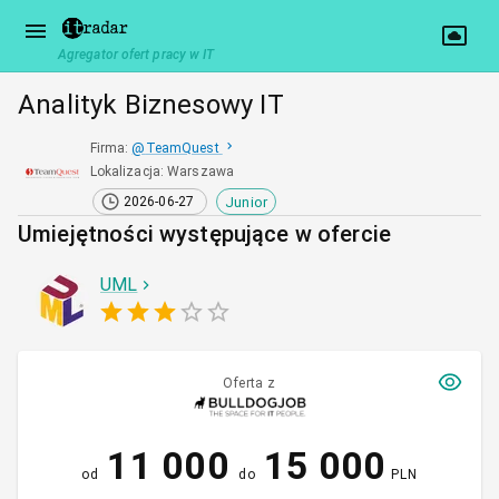
Agregator ofert pracy w IT
Analityk Biznesowy IT
Firma
:
@
TeamQuest
Lokalizacja
:
Warszawa
Junior
2026-06-27
Umiejętności występujące w ofercie
UML
Oferta z
11 000
15 000
od
do
PLN