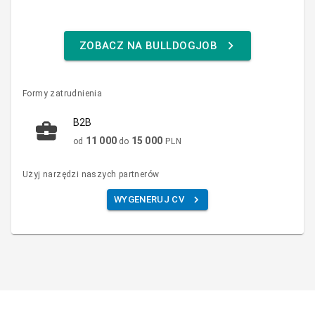
ZOBACZ NA BULLDOGJOB
Formy zatrudnienia
B2B
11 000
15 000
od
do
PLN
Użyj narzędzi naszych partnerów
WYGENERUJ CV