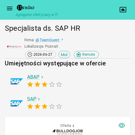
Agregator ofert pracy w IT
Specjalista ds. SAP HR
Firma
:
@
TeamQuest
Lokalizacja
:
Poznań
Mid
2026-06-27
Remote
Umiejętności występujące w ofercie
ABAP
SAP
Oferta z