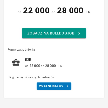
22 000
28 000
od
do
PLN
ZOBACZ NA BULLDOGJOB
Formy zatrudnienia
B2B
22 000
28 000
od
do
PLN
Użyj narzędzi naszych partnerów
WYGENERUJ CV