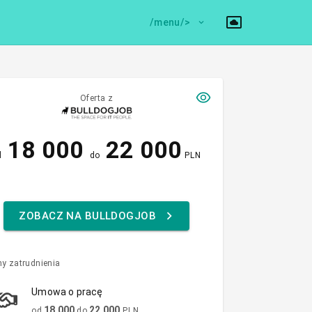
/menu/>
Oferta z
18 000
22 000
d
do
PLN
ZOBACZ NA BULLDOGJOB
y zatrudnienia
Umowa o pracę
18 000
22 000
od
do
PLN