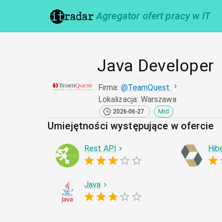
Agregator ofert pracy w IT
Java Developer
Firma
:
@
TeamQuest
Lokalizacja
:
Warszawa
Mid
2026-06-27
Umiejętności występujące w ofercie
Rest API
Hib
Java