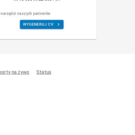
 narzędzi naszych partnerów
WYGENERUJ CV
porty na żywo
Status