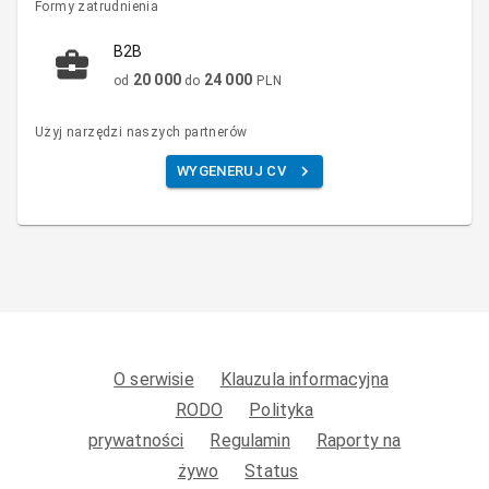
Formy zatrudnienia
B2B
20 000
24 000
od
do
PLN
Użyj narzędzi naszych partnerów
WYGENERUJ CV
O serwisie
Klauzula informacyjna
RODO
Polityka
prywatności
Regulamin
Raporty na
żywo
Status