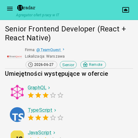
Agregator ofert pracy w IT
Senior Frontend Developer (React +
React Native)
Firma
:
@
TeamQuest
Lokalizacja
:
Warszawa
Senior
2026-06-27
Remote
Umiejętności występujące w ofercie
GraphQL
TypeScript
JavaScript