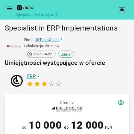
Agregator ofert pracy w IT
Specialist in ERP Implementations
Firma
:
@
TeamQuest
Lokalizacja
:
Wrocław
Junior
2026-06-27
Umiejętności występujące w ofercie
ERP
Oferta z
10 000
12 000
od
do
PLN