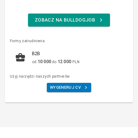
ZOBACZ NA BULLDOGJOB
Formy zatrudnienia
B2B
10 000
12 000
od
do
PLN
Użyj narzędzi naszych partnerów
WYGENERUJ CV