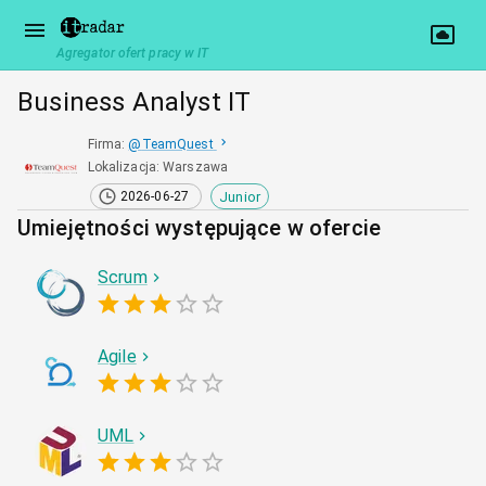
Agregator ofert pracy w IT
Business Analyst IT
Firma
:
@
TeamQuest
Lokalizacja
:
Warszawa
Junior
2026-06-27
Umiejętności występujące w ofercie
Scrum
Agile
UML