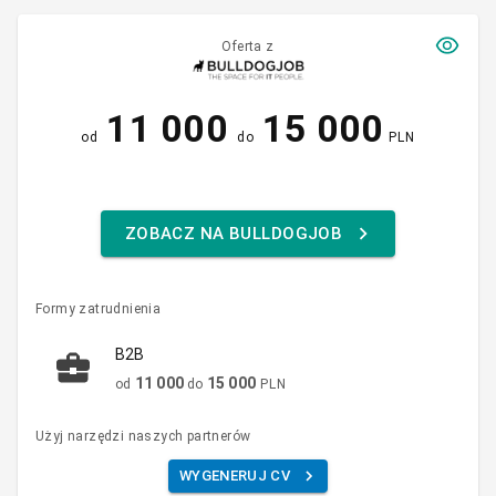
Oferta z
11 000
15 000
od
do
PLN
ZOBACZ NA BULLDOGJOB
Formy zatrudnienia
B2B
11 000
15 000
od
do
PLN
Użyj narzędzi naszych partnerów
WYGENERUJ CV