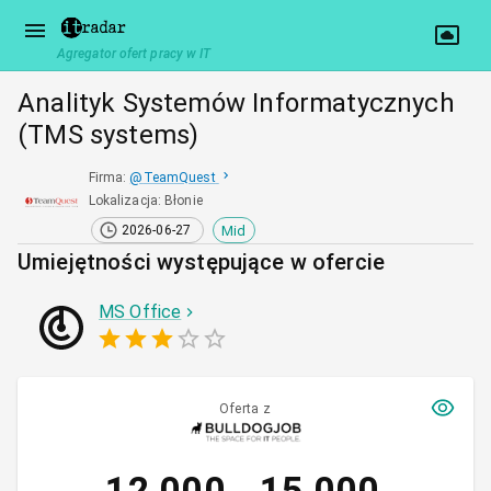
Agregator ofert pracy w IT
Analityk Systemów Informatycznych
(TMS systems)
Firma
:
@
TeamQuest
Lokalizacja
:
Błonie
Mid
2026-06-27
Umiejętności występujące w ofercie
MS Office
Oferta z
12 000
15 000