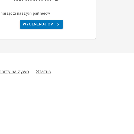
 narzędzi naszych partnerów
WYGENERUJ CV
porty na żywo
Status