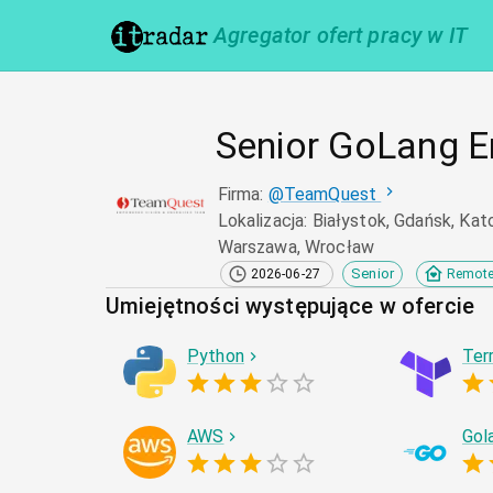
Agregator ofert pracy w IT
Senior GoLang E
Firma
:
@
TeamQuest
Lokalizacja
:
Białystok, Gdańsk, Kat
Warszawa, Wrocław
Senior
2026-06-27
Remot
Umiejętności występujące w ofercie
Python
Ter
AWS
Gol