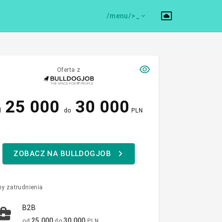
/menu/>
Oferta z
25 000
30 000
d
do
PLN
ZOBACZ NA BULLDOGJOB
y zatrudnienia
B2B
25 000
30 000
od
do
PLN