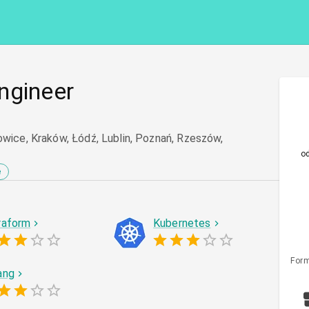
ngineer
owice, Kraków, Łódź, Lublin, Poznań, Rzeszów,
o
e
raform
Kubernetes
Form
ang