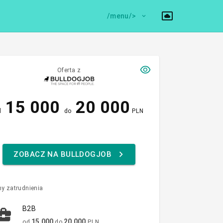
/menu/>
Oferta z
15 000
20 000
d
do
PLN
ZOBACZ NA BULLDOGJOB
y zatrudnienia
B2B
15 000
20 000
od
do
PLN