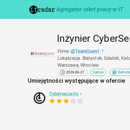
Agregator ofert pracy w IT
Inżynier CyberSe
Firma
:
@
TeamQuest
Lokalizacja
:
Białystok, Gdańsk, Kat
Warszawa, Wrocław
Senior
2026-06-27
Remot
Umiejętności występujące w ofercie
Cybersecurity