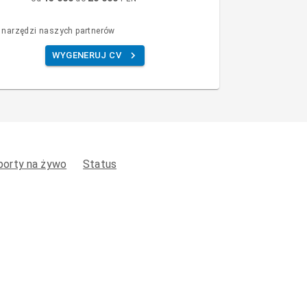
 narzędzi naszych partnerów
WYGENERUJ CV
porty na żywo
Status