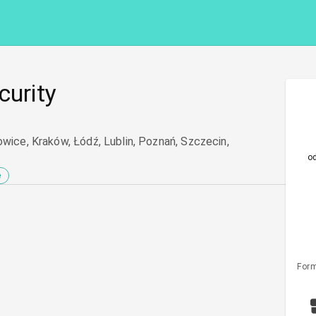
curity
owice, Kraków, Łódź, Lublin, Poznań, Szczecin,
o
e
Form