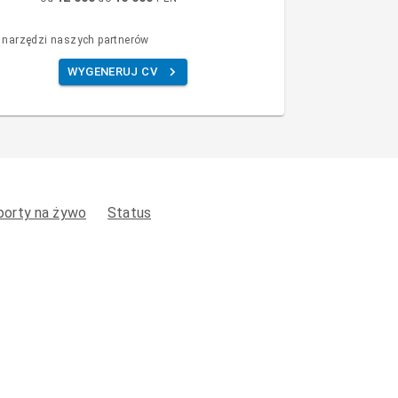
 narzędzi naszych partnerów
WYGENERUJ CV
porty na żywo
Status