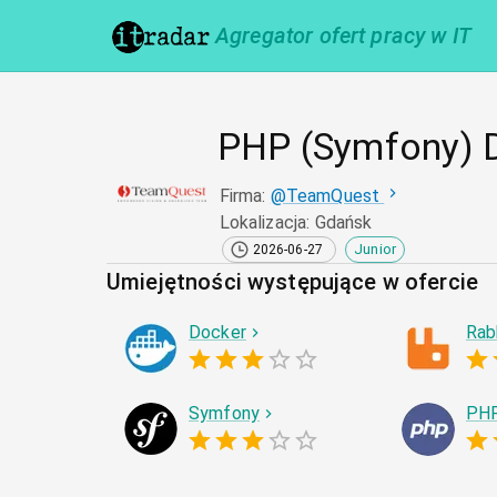
Agregator ofert pracy w IT
PHP (Symfony) 
Firma
:
@
TeamQuest
Lokalizacja
:
Gdańsk
Junior
2026-06-27
Umiejętności występujące w ofercie
Docker
Rab
Symfony
PH