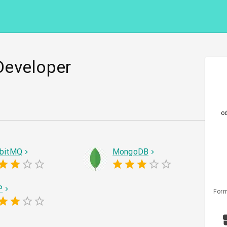
Developer
o
bitMQ
MongoDB
P
Form