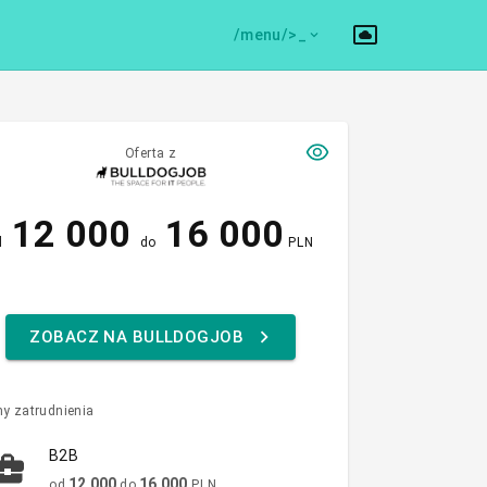
/menu/>
Oferta z
12 000
16 000
d
do
PLN
ZOBACZ NA BULLDOGJOB
y zatrudnienia
B2B
12 000
16 000
od
do
PLN