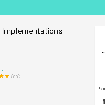
P Implementations
o
P
Form