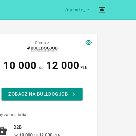
/menu/>
Oferta z
10 000
12 000
d
do
PLN
ZOBACZ NA BULLDOGJOB
y zatrudnienia
B2B
10 000
12 000
od
do
PLN