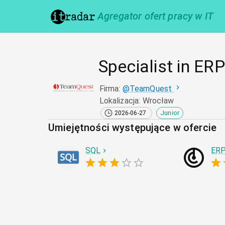
Agregator ofert pracy w IT
Specialist in ER
Firma
:
@
TeamQuest
Lokalizacja
:
Wrocław
Junior
2026-06-27
Umiejętności występujące w ofercie
SQL
ER