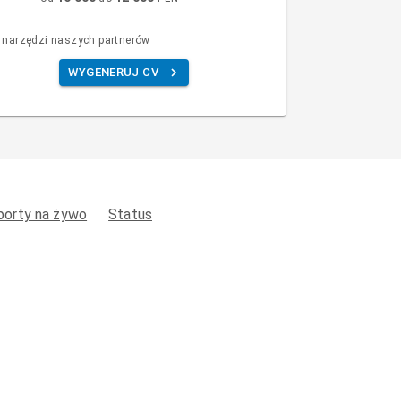
 narzędzi naszych partnerów
WYGENERUJ CV
porty na żywo
Status