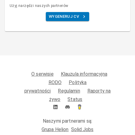
Użyj narzędzi naszych partnerów
WYGENERUJ CV
O serwisie
Klauzula informacyjna
RODO
Polityka
prywatności
Regulamin
Raporty na
żywo
Status
Naszymi partnerami są:
Grupa Helion
Solid.Jobs