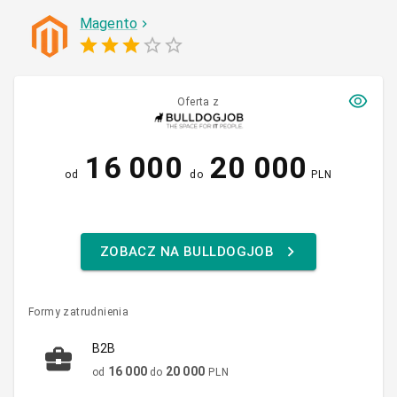
Magento
Oferta z
16 000
20 000
od
do
PLN
ZOBACZ NA BULLDOGJOB
Formy zatrudnienia
B2B
16 000
20 000
od
do
PLN