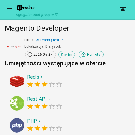
Agregator ofert pracy w IT
Magento Developer
Firma
:
@
TeamQuest
Lokalizacja
:
Białystok
Senior
2026-06-27
Remote
Umiejętności występujące w ofercie
Redis
Rest API
PHP