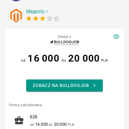
Magento
Oferta z
16 000
20 000
od
do
PLN
ZOBACZ NA BULLDOGJOB
Formy zatrudnienia
B2B
16 000
20 000
od
do
PLN