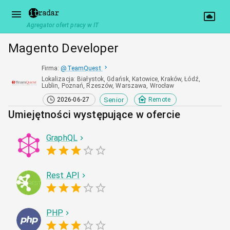
Agregator ofert pracy w IT
Magento Developer
Firma
:
@
TeamQuest
Lokalizacja
:
Białystok, Gdańsk, Katowice, Kraków, Łódź,
Lublin, Poznań, Rzeszów, Warszawa, Wrocław
Senior
2026-06-27
Remote
Umiejętności występujące w ofercie
GraphQL
Rest API
PHP