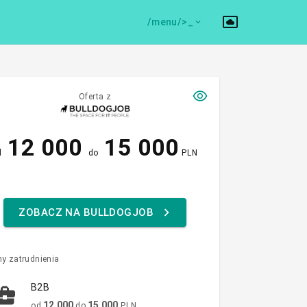
/menu/>
Oferta z
12 000
15 000
d
do
PLN
ZOBACZ NA BULLDOGJOB
y zatrudnienia
B2B
12 000
15 000
od
do
PLN