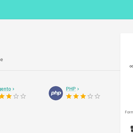
ce
o
ento
PHP
Form