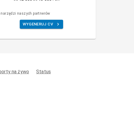
 narzędzi naszych partnerów
WYGENERUJ CV
porty na żywo
Status