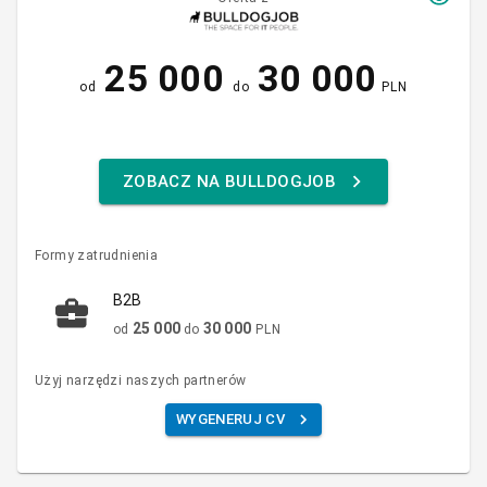
25 000
30 000
od
do
PLN
ZOBACZ NA BULLDOGJOB
Formy zatrudnienia
B2B
25 000
30 000
od
do
PLN
Użyj narzędzi naszych partnerów
WYGENERUJ CV