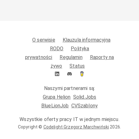
O serwisie
Klauzula informacyjna
RODO
Polityka
prywatności
Regulamin
Raporty na
żywo
Status
Naszymi partnerami są:
Grupa Helion
Solid.Jobs
BlueLionJob
CVSzablony
Wszystkie oferty pracy IT w jednym miejscu.
Copyright ©
Codelight Grzegorz Marchwiński
2026
.