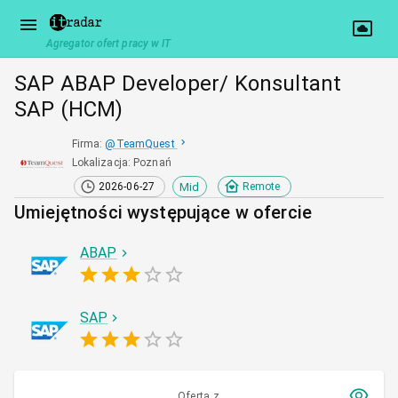
Agregator ofert pracy w IT
SAP ABAP Developer/ Konsultant
SAP (HCM)
Firma
:
@
TeamQuest
Lokalizacja
:
Poznań
Mid
2026-06-27
Remote
Umiejętności występujące w ofercie
ABAP
SAP
Oferta z