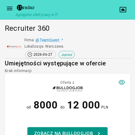
Agregator ofert pracy w IT
Recruiter 360
Firma
:
@
TeamQuest
Lokalizacja
:
Warszawa
Junior
2026-06-27
Umiejętności występujące w ofercie
Brak informacji
Oferta z
8000
12 000
od
do
PLN
ZOBACZ NA BULLDOGJOB