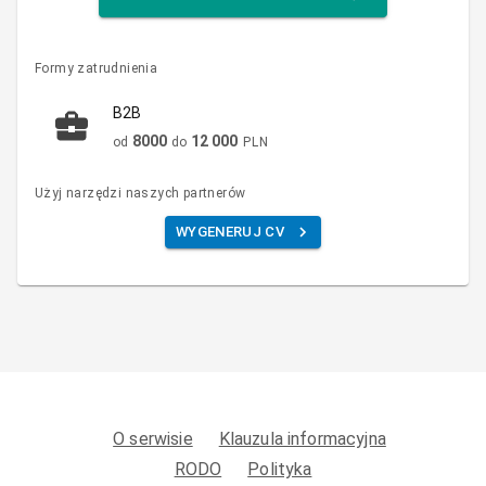
Formy zatrudnienia
B2B
8000
12 000
od
do
PLN
Użyj narzędzi naszych partnerów
WYGENERUJ CV
O serwisie
Klauzula informacyjna
RODO
Polityka