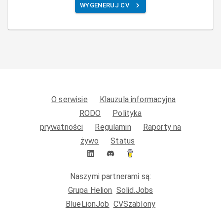
WYGENERUJ CV
O serwisie
Klauzula informacyjna
RODO
Polityka
prywatności
Regulamin
Raporty na
żywo
Status
Naszymi partnerami są:
Grupa Helion
Solid.Jobs
BlueLionJob
CVSzablony