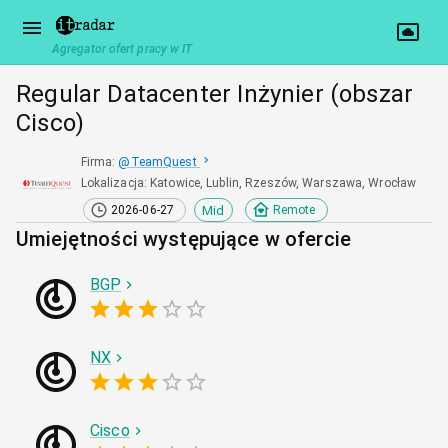
Agregator ofert pracy w IT
Regular Datacenter Inżynier (obszar
Cisco)
Firma
:
@
TeamQuest
Lokalizacja
:
Katowice, Lublin, Rzeszów, Warszawa, Wrocław
Mid
2026-06-27
Remote
Umiejętności występujące w ofercie
BGP
NX
Cisco