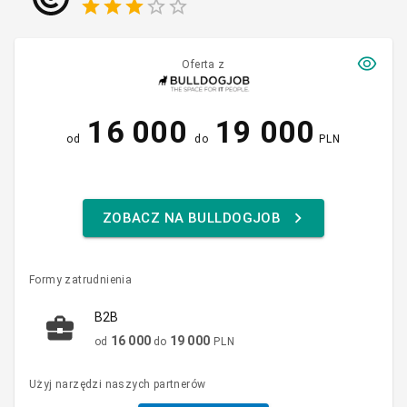
Oferta z
16 000
19 000
od
do
PLN
ZOBACZ NA BULLDOGJOB
Formy zatrudnienia
B2B
16 000
19 000
od
do
PLN
Użyj narzędzi naszych partnerów