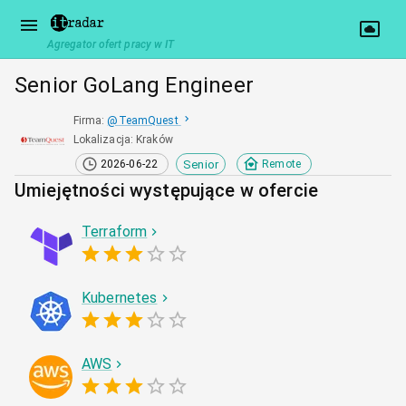
Agregator ofert pracy w IT
Senior GoLang Engineer
Firma
:
@
TeamQuest
Lokalizacja
:
Kraków
Senior
2026-06-22
Remote
Umiejętności występujące w ofercie
Terraform
Kubernetes
AWS