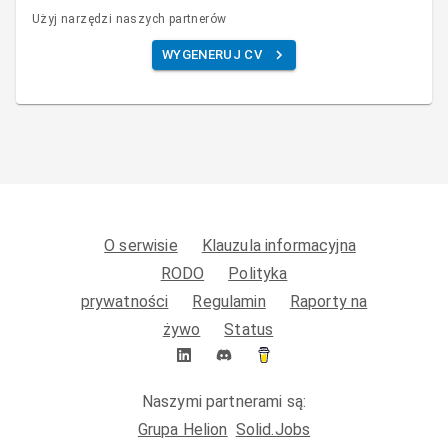
Użyj narzędzi naszych partnerów
WYGENERUJ CV
O serwisie
Klauzula informacyjna
RODO
Polityka
prywatności
Regulamin
Raporty na
żywo
Status
Naszymi partnerami są:
Grupa Helion
Solid.Jobs