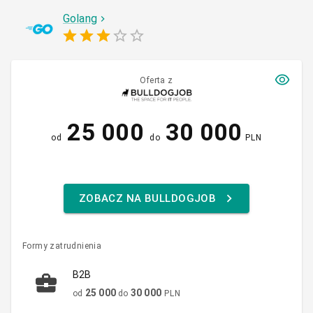
Golang
Oferta z
25 000
30 000
od
do
PLN
ZOBACZ NA BULLDOGJOB
Formy zatrudnienia
B2B
25 000
30 000
od
do
PLN