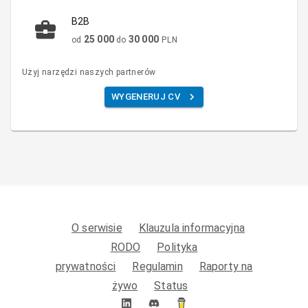
B2B
25 000
30 000
od
do
PLN
Użyj narzędzi naszych partnerów
WYGENERUJ CV
O serwisie
Klauzula informacyjna
RODO
Polityka
prywatności
Regulamin
Raporty na
żywo
Status