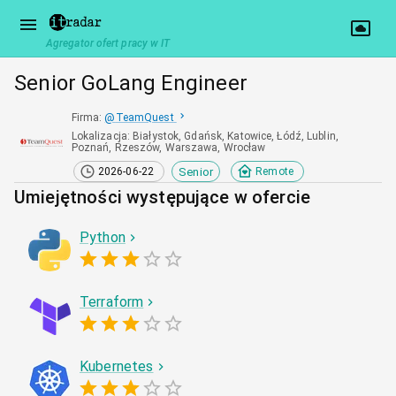
Agregator ofert pracy w IT
Senior GoLang Engineer
Firma
:
@
TeamQuest
Lokalizacja
:
Białystok, Gdańsk, Katowice, Łódź, Lublin,
Poznań, Rzeszów, Warszawa, Wrocław
Senior
2026-06-22
Remote
Umiejętności występujące w ofercie
Python
Terraform
Kubernetes