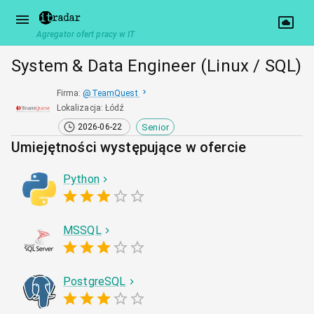
Agregator ofert pracy w IT
System & Data Engineer (Linux / SQL)
Firma
:
@
TeamQuest
Lokalizacja
:
Łódź
Senior
2026-06-22
Umiejętności występujące w ofercie
Python
MSSQL
PostgreSQL