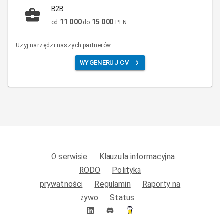
B2B
11 000
15 000
od
do
PLN
Użyj narzędzi naszych partnerów
WYGENERUJ CV
O serwisie
Klauzula informacyjna
RODO
Polityka
prywatności
Regulamin
Raporty na
żywo
Status