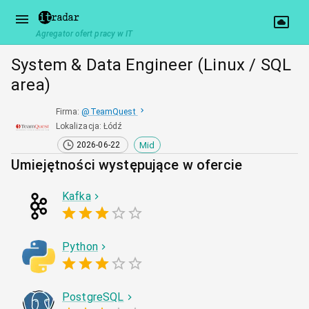
Agregator ofert pracy w IT
System & Data Engineer (Linux / SQL
area)
Firma
:
@
TeamQuest
Lokalizacja
:
Łódź
Mid
2026-06-22
Umiejętności występujące w ofercie
Kafka
Python
PostgreSQL