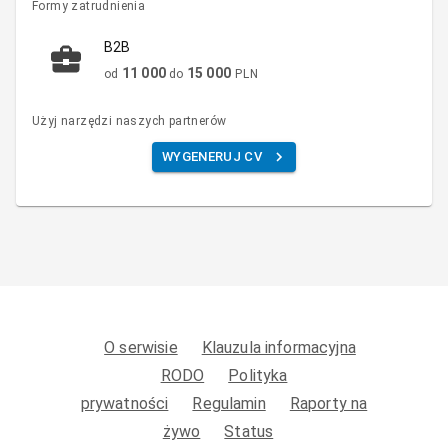
Formy zatrudnienia
B2B
11 000
15 000
od
do
PLN
Użyj narzędzi naszych partnerów
WYGENERUJ CV
O serwisie
Klauzula informacyjna
RODO
Polityka
prywatności
Regulamin
Raporty na
żywo
Status