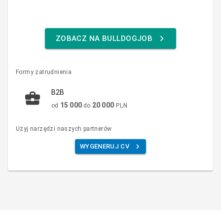
ZOBACZ NA BULLDOGJOB
Formy zatrudnienia
B2B
15 000
20 000
od
do
PLN
Użyj narzędzi naszych partnerów
WYGENERUJ CV