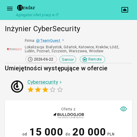
Agregator ofert pracy w IT
Inżynier CyberSecurity
Firma
:
@
TeamQuest
Lokalizacja
:
Białystok, Gdańsk, Katowice, Kraków, Łódź,
Lublin, Poznań, Szczecin, Warszawa, Wrocław
Senior
2026-06-22
Remote
Umiejętności występujące w ofercie
Cybersecurity
Oferta z
15 000
20 000
od
do
PLN