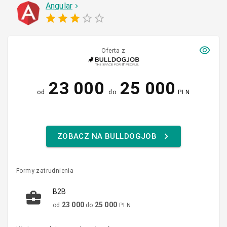
Angular
Oferta z
23 000
25 000
od
do
PLN
ZOBACZ NA BULLDOGJOB
Formy zatrudnienia
B2B
23 000
25 000
od
do
PLN