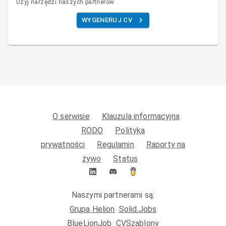
Użyj narzędzi naszych partnerów
WYGENERUJ CV
O serwisie
Klauzula informacyjna
RODO
Polityka
prywatności
Regulamin
Raporty na
żywo
Status
Naszymi partnerami są:
Grupa Helion
Solid.Jobs
BlueLionJob
CVSzablony