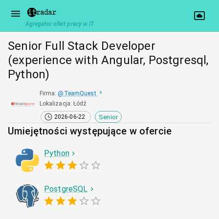
Agregator ofert pracy w IT
Senior Full Stack Developer
(experience with Angular, Postgresql,
Python)
Firma
:
@
TeamQuest
Lokalizacja
:
Łódź
Senior
2026-06-22
Umiejętności występujące w ofercie
Python
PostgreSQL