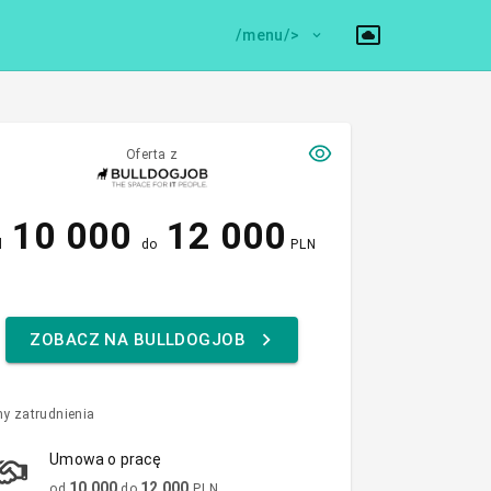
/menu/>
Oferta z
10 000
12 000
d
do
PLN
ZOBACZ NA BULLDOGJOB
y zatrudnienia
Umowa o pracę
10 000
12 000
od
do
PLN