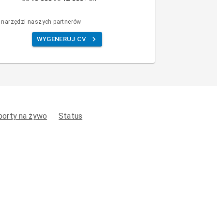
 narzędzi naszych partnerów
WYGENERUJ CV
porty na żywo
Status