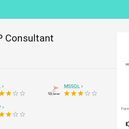
P Consultant
o
L
MSSQL
P
Form