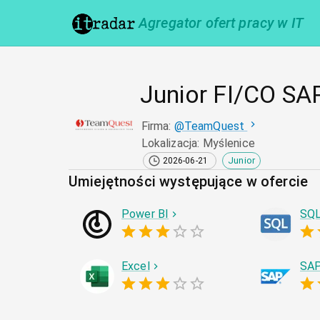
Agregator ofert pracy w IT
Junior FI/CO SA
Firma
:
@
TeamQuest
Lokalizacja
:
Myślenice
Junior
2026-06-21
Umiejętności występujące w ofercie
Power BI
SQ
Excel
SA