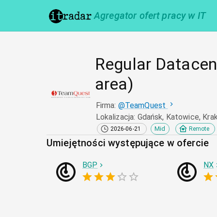
Agregator ofert pracy w IT
Regular Datacen
area)
Firma
:
@
TeamQuest
Lokalizacja
:
Gdańsk, Katowice, Kra
Mid
2026-06-21
Remote
Umiejętności występujące w ofercie
BGP
NX