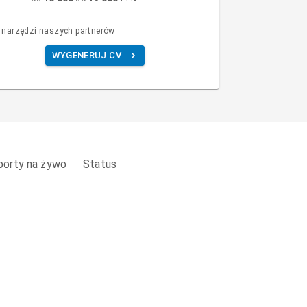
 narzędzi naszych partnerów
WYGENERUJ CV
porty na żywo
Status