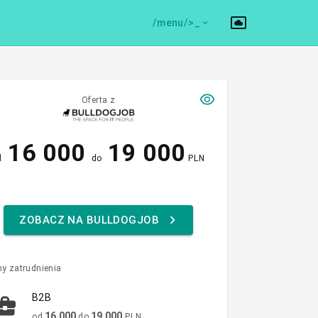
/menu/>
Oferta z
16 000
19 000
d
do
PLN
ZOBACZ NA BULLDOGJOB
y zatrudnienia
B2B
16 000
19 000
od
do
PLN