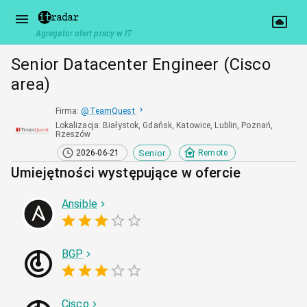
Agregator ofert pracy w IT
Senior Datacenter Engineer (Cisco
area)
Firma
:
@
TeamQuest
Lokalizacja
:
Białystok, Gdańsk, Katowice, Lublin, Poznań,
Rzeszów
Senior
2026-06-21
Remote
Umiejętności występujące w ofercie
Ansible
BGP
Cisco