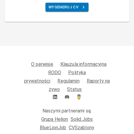
WYGENERUJ CV
O serwisie
Klauzula informacyjna
RODO
Polityka
prywatności
Regulamin
Raporty na
żywo
Status
Naszymi partnerami są:
Grupa Helion
Solid.Jobs
BlueLionJob
CVSzablony