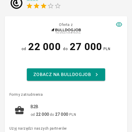
Oferta z
22 000
27 000
od
do
PLN
ZOBACZ NA BULLDOGJOB
Formy zatrudnienia
B2B
22 000
27 000
od
do
PLN
Użyj narzędzi naszych partnerów