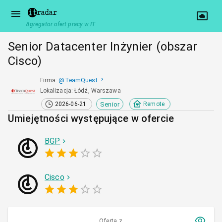
Agregator ofert pracy w IT
Senior Datacenter Inżynier (obszar
Cisco)
Firma
:
@
TeamQuest
Lokalizacja
:
Łódź, Warszawa
Senior
2026-06-21
Remote
Umiejętności występujące w ofercie
BGP
Cisco
Oferta z