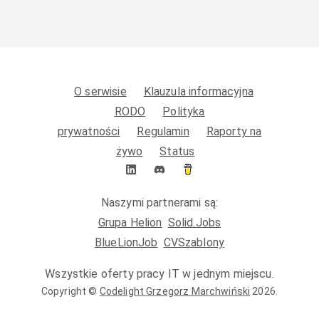
O serwisie
Klauzula informacyjna
RODO
Polityka
prywatności
Regulamin
Raporty na
żywo
Status
Naszymi partnerami są:
Grupa Helion
Solid.Jobs
BlueLionJob
CVSzablony
Wszystkie oferty pracy IT w jednym miejscu.
Copyright ©
Codelight Grzegorz Marchwiński
2026
.