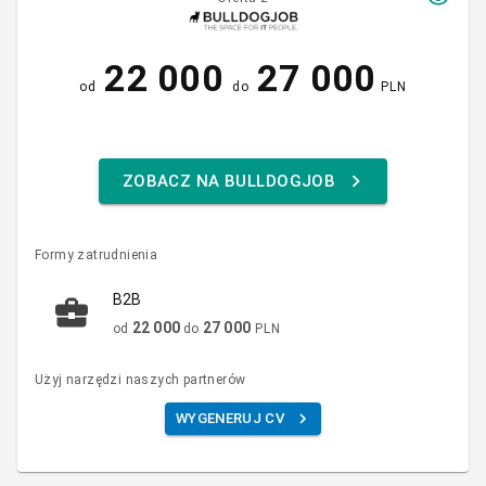
22 000
27 000
od
do
PLN
ZOBACZ NA BULLDOGJOB
Formy zatrudnienia
B2B
22 000
27 000
od
do
PLN
Użyj narzędzi naszych partnerów
WYGENERUJ CV