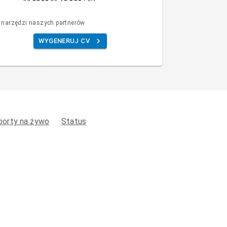
 narzędzi naszych partnerów
WYGENERUJ CV
porty na żywo
Status