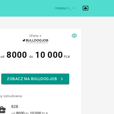
/menu/>
Oferta z
8000
10 000
od
do
PLN
ZOBACZ NA BULLDOGJOB
y zatrudnienia
B2B
8000
10 000
od
do
PLN