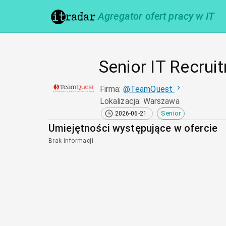
Agregator ofert pracy w IT
Senior IT Recrui
Firma
:
@
TeamQuest
Lokalizacja
:
Warszawa
Senior
2026-06-21
Umiejętności występujące w ofercie
Brak informacji