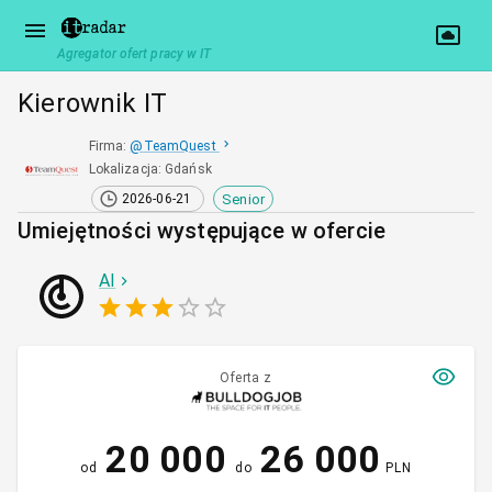
Agregator ofert pracy w IT
Kierownik IT
Firma
:
@
TeamQuest
Lokalizacja
:
Gdańsk
Senior
2026-06-21
Umiejętności występujące w ofercie
AI
Oferta z
20 000
26 000
od
do
PLN