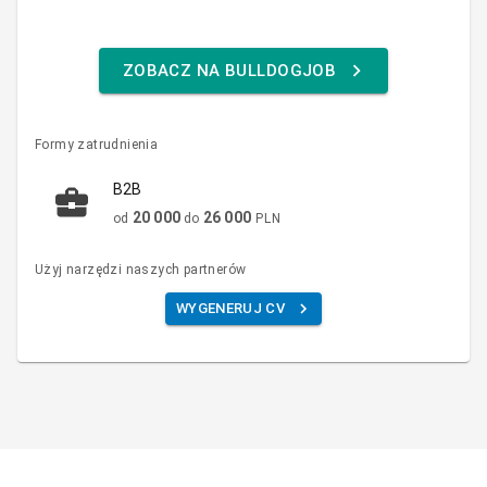
ZOBACZ NA BULLDOGJOB
Formy zatrudnienia
B2B
20 000
26 000
od
do
PLN
Użyj narzędzi naszych partnerów
WYGENERUJ CV