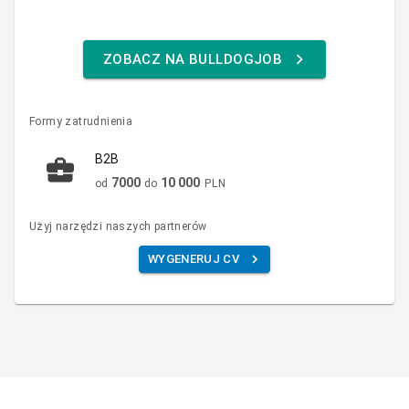
ZOBACZ NA BULLDOGJOB
Formy zatrudnienia
B2B
7000
10 000
od
do
PLN
Użyj narzędzi naszych partnerów
WYGENERUJ CV