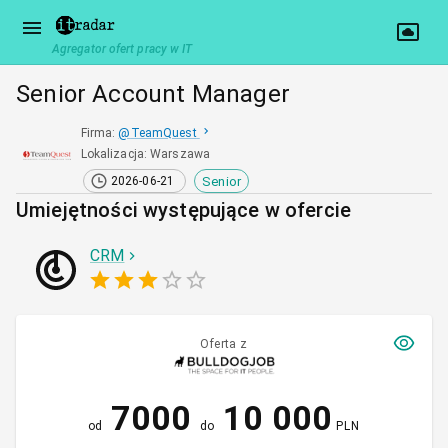
Agregator ofert pracy w IT
Senior Account Manager
Firma
:
@
TeamQuest
Lokalizacja
:
Warszawa
Senior
2026-06-21
Umiejętności występujące w ofercie
CRM
Oferta z
7000
10 000
od
do
PLN