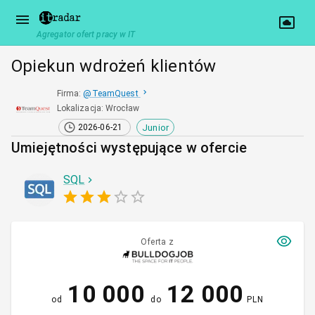
Agregator ofert pracy w IT
Opiekun wdrożeń klientów
Firma
:
@
TeamQuest
Lokalizacja
:
Wrocław
Junior
2026-06-21
Umiejętności występujące w ofercie
SQL
Oferta z
10 000
12 000
od
do
PLN