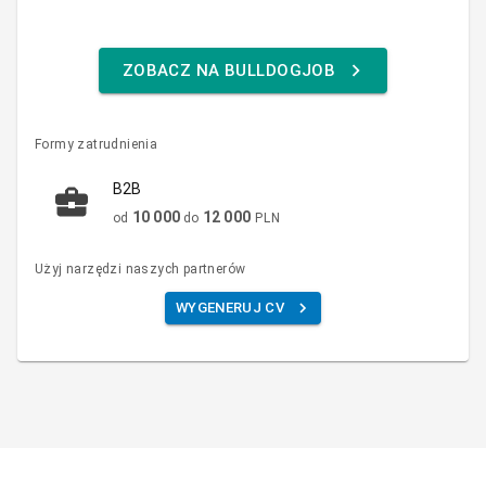
ZOBACZ NA BULLDOGJOB
Formy zatrudnienia
B2B
10 000
12 000
od
do
PLN
Użyj narzędzi naszych partnerów
WYGENERUJ CV