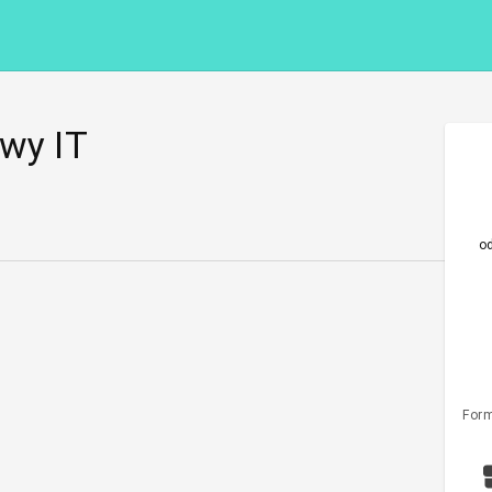
owy IT
o
Form