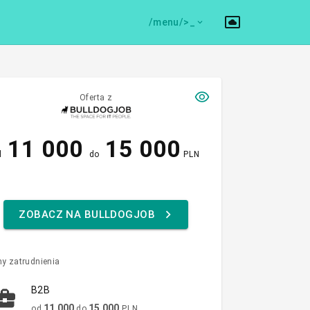
/menu/>
Oferta z
11 000
15 000
d
do
PLN
ZOBACZ NA BULLDOGJOB
y zatrudnienia
B2B
11 000
15 000
od
do
PLN