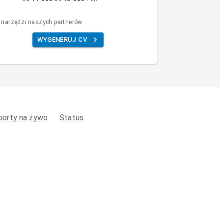
 narzędzi naszych partnerów
WYGENERUJ CV
porty na żywo
Status