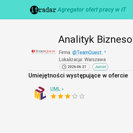
Agregator ofert pracy w IT
Analityk Biznes
Firma
:
@
TeamQuest
Lokalizacja
:
Warszawa
Junior
2026-06-21
Umiejętności występujące w ofercie
UML