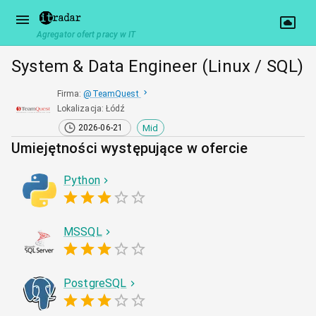
Agregator ofert pracy w IT
System & Data Engineer (Linux / SQL)
Firma
:
@
TeamQuest
Lokalizacja
:
Łódź
Mid
2026-06-21
Umiejętności występujące w ofercie
Python
MSSQL
PostgreSQL