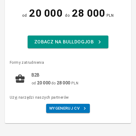
20 000
28 000
od
do
PLN
ZOBACZ NA BULLDOGJOB
Formy zatrudnienia
B2B
20 000
28 000
od
do
PLN
Użyj narzędzi naszych partnerów
WYGENERUJ CV