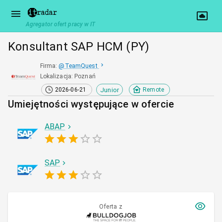
Agregator ofert pracy w IT
Konsultant SAP HCM (PY)
Firma
:
@
TeamQuest
Lokalizacja
:
Poznań
Junior
2026-06-21
Remote
Umiejętności występujące w ofercie
ABAP
SAP
Oferta z