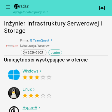
Agregator ofert pracy w IT
Inżynier Infrastruktury Serwerowej i
Storage
Firma
:
@
TeamQuest
Lokalizacja
:
Wrocław
Junior
2026-06-21
Umiejętności występujące w ofercie
Windows
Linux
Hyper-V