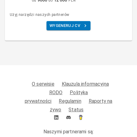
od
do
PLN
Użyj narzędzi naszych partnerów
WYGENERUJ CV
O serwisie
Klauzula informacyjna
RODO
Polityka
prywatności
Regulamin
Raporty na
żywo
Status
Naszymi partnerami są: