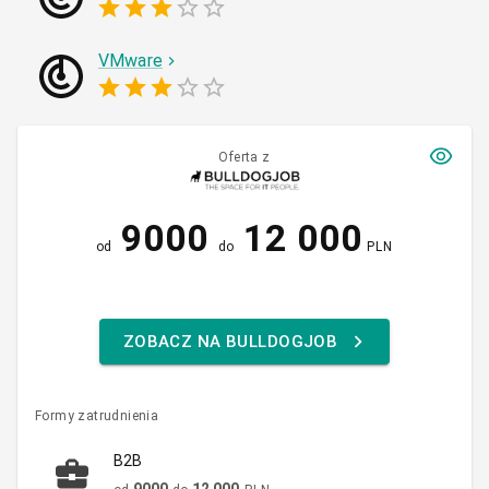
VMware
Oferta z
9000
12 000
od
do
PLN
ZOBACZ NA BULLDOGJOB
Formy zatrudnienia
B2B
9000
12 000