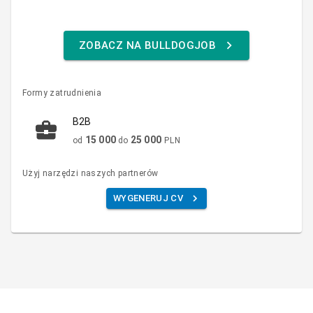
ZOBACZ NA BULLDOGJOB
Formy zatrudnienia
B2B
15 000
25 000
od
do
PLN
Użyj narzędzi naszych partnerów
WYGENERUJ CV