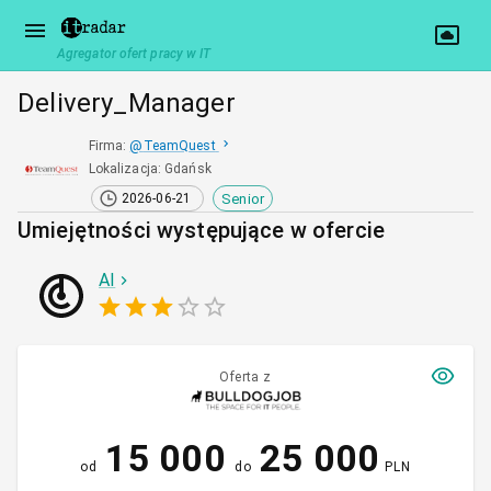
Agregator ofert pracy w IT
Delivery_Manager
Firma
:
@
TeamQuest
Lokalizacja
:
Gdańsk
Senior
2026-06-21
Umiejętności występujące w ofercie
AI
Oferta z
15 000
25 000
od
do
PLN