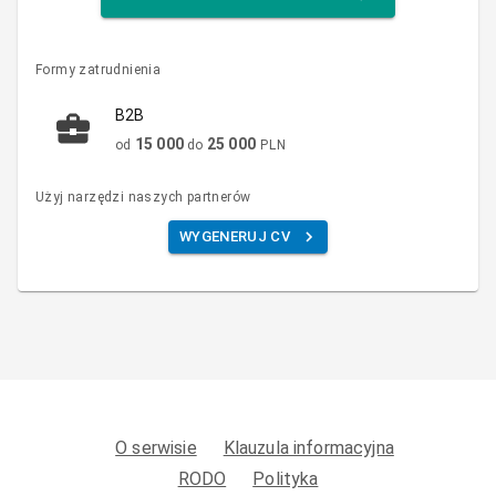
Formy zatrudnienia
B2B
15 000
25 000
od
do
PLN
Użyj narzędzi naszych partnerów
WYGENERUJ CV
O serwisie
Klauzula informacyjna
RODO
Polityka