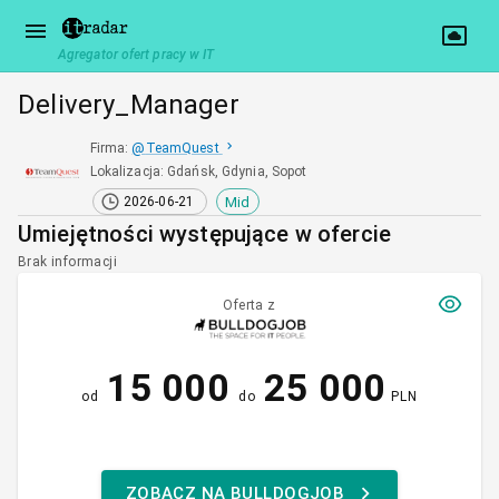
Agregator ofert pracy w IT
Delivery_Manager
Firma
:
@
TeamQuest
Lokalizacja
:
Gdańsk, Gdynia, Sopot
Mid
2026-06-21
Umiejętności występujące w ofercie
Brak informacji
Oferta z
15 000
25 000
od
do
PLN
ZOBACZ NA BULLDOGJOB