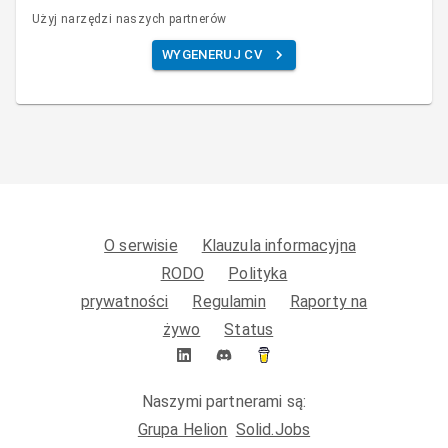
Użyj narzędzi naszych partnerów
WYGENERUJ CV
O serwisie
Klauzula informacyjna
RODO
Polityka
prywatności
Regulamin
Raporty na
żywo
Status
Naszymi partnerami są:
Grupa Helion
Solid.Jobs