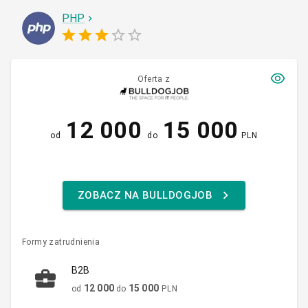
PHP
Oferta z
12 000
15 000
od
do
PLN
ZOBACZ NA BULLDOGJOB
Formy zatrudnienia
B2B
12 000
15 000
od
do
PLN