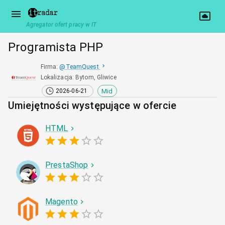
Agregator ofert pracy w IT
Programista PHP
Firma
:
@
TeamQuest
Lokalizacja
:
Bytom, Gliwice
Mid
2026-06-21
Umiejętności występujące w ofercie
HTML
PrestaShop
Magento