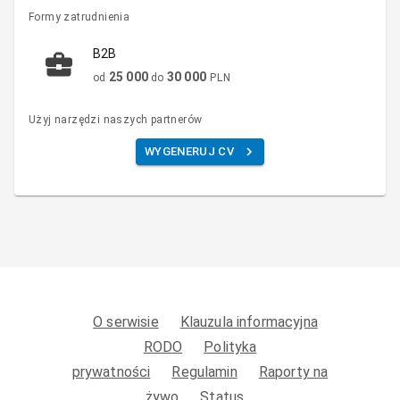
Formy zatrudnienia
B2B
25 000
30 000
od
do
PLN
Użyj narzędzi naszych partnerów
WYGENERUJ CV
O serwisie
Klauzula informacyjna
RODO
Polityka
prywatności
Regulamin
Raporty na
żywo
Status