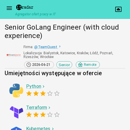
Agregator ofert pracy w IT
Senior GoLang Engineer (with cloud
experience)
Firma
:
@
TeamQuest
Lokalizacja
:
Białystok, Katowice, Kraków, Łódź, Poznań,
Rzeszów, Wrocław
Senior
2026-06-21
Remote
Umiejętności występujące w ofercie
Python
Terraform
Kubernetes