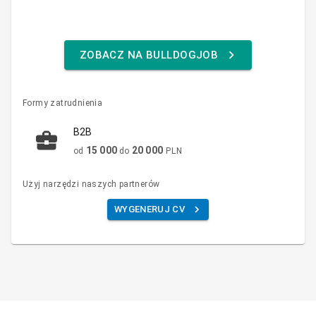
ZOBACZ NA BULLDOGJOB
Formy zatrudnienia
B2B
15 000
20 000
od
do
PLN
Użyj narzędzi naszych partnerów
WYGENERUJ CV