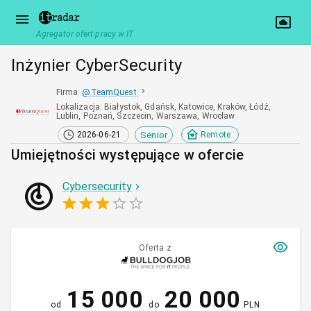
Agregator ofert pracy w IT
Inżynier CyberSecurity
Firma
:
@
TeamQuest
Lokalizacja
:
Białystok, Gdańsk, Katowice, Kraków, Łódź,
Lublin, Poznań, Szczecin, Warszawa, Wrocław
Senior
2026-06-21
Remote
Umiejętności występujące w ofercie
Cybersecurity
Oferta z
15 000
20 000
od
do
PLN