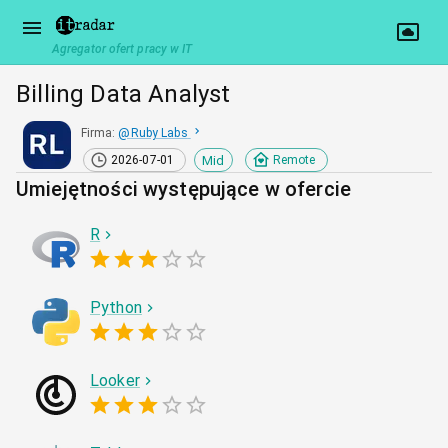
Agregator ofert pracy w IT
Billing Data Analyst
Firma
:
@
Ruby Labs
Mid
2026-07-01
Remote
Umiejętności występujące w ofercie
R
Python
Looker