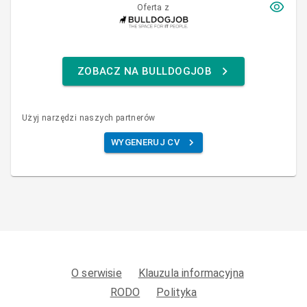
Oferta z
ZOBACZ NA BULLDOGJOB
Użyj narzędzi naszych partnerów
WYGENERUJ CV
O serwisie
Klauzula informacyjna
RODO
Polityka