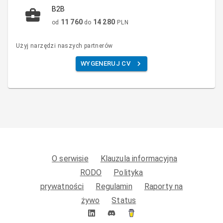
B2B
11 760
14 280
od
do
PLN
Użyj narzędzi naszych partnerów
WYGENERUJ CV
O serwisie
Klauzula informacyjna
RODO
Polityka
prywatności
Regulamin
Raporty na
żywo
Status