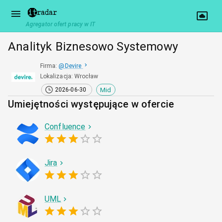
Agregator ofert pracy w IT
Analityk Biznesowo Systemowy
Firma
:
@
Devire
Lokalizacja
:
Wrocław
Mid
2026-06-30
Umiejętności występujące w ofercie
Confluence
Jira
UML